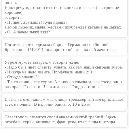
полно.
Навстречу идет один из откатавшихся и весело (настроение
хорошее)
говорит:
- Привет, дружище! Куда идешь?
Немой лыжник, мыча, жестами изображает катание на лыжах.
- О! А зачем лыжи взял?
После того, что сделала сборная Германии со сборной
Бразилии в ЧМ 2014, она просто обязана на ней жениться.
Утром муж за завтраком говорит жене:
- Надо бы в инет слазить, узнать, как там наши сыграли вчера.
- Никуда не надо лазить. Профукали наши 2: 1.
- Откуда знаешь?!
- Ты-то спишь, как сурок. А я ночью слышала, как сосед один
раз орал "Го-о- о-ол!!!" и два раза "Гондо-о-о-оны!"
В связи с окончанием масленицы тренажерный зал приглашает
всех на блины! В наличии блины 5, 10 и 25 кг.
Севастополь славится своей академической греблей. Здесь
огребали турки, англичане, французы, итальянцы и немцы.