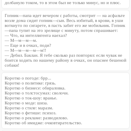
долбануло током, то в этом был не только минус, но и плюс.
Гопник—папа идет вечером с работы, смотрит — на асфальте
возле дома сидит гопник—сын. Весь избитый, в крови, в уши
воткнуто по сигарете, в пасть забит его же мобильник. Гопник
—папа тупит на это зрелище с минуту, потом спрашивает:
— Что, на интеллигента наехал?
— М—м—м—м.
— Еще и в очках, поди?
— М—м—м—м—м!!
— Дебил. Баклан. Я тебе сколько раз повторял: если чувак не
боится ходить по нашему району в очках, он опаснее бешеной
собаки!
Коротко о погоде: брр...
Коротко о политике: грязь.
Коротко о бизнесе: обираловка.
Коротко о толстосумах: сволочи.
Коротко о ток-шоу: вранье.
Коротко о моде: шиза.
Коротко о стиле: маразм.
Коротко о фетише: психоз.
Коротко о рекламе: разводилово.
Коротко об имидже: очковтирательство.