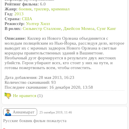
Рейтинг фильма:
6.0
Жанр:
боевик
,
триллер
,
криминал
Год:
2013
Страна:
США
Режиссёр:
Уолтер Хилл
В ролях:
Сильвестр Сталлоне
,
Джейсон Момоа
,
Сунг Канг
Описание:
Киллер из Нового Орлеана объединяется с
молодым полицейским из Нью-Йорка, расследуя дело, которое
выводит их с мрачных задворок Нового Орлеана в светлые
коридоры правительственных зданий в Вашингтоне.
Необычный дуэт формируется в результате двух жестоких
убийств. Герои убирают всех, кто стоит у них на пути, и
готовы пожертвовать всем, чтобы отомстить.
Дата добавления: 28 мая 2013, 16:23
Количество скачиваний: 93
Последнее скачивание: 16 декабря 2020, 13:58
Не нравится
(1)
Аннамырат
25 октября 2019, 11:46
Русские боквик фильм пожалуста