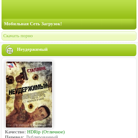
Мобильная Сеть Загрузок!
Скачать порно
Неудержимый
Качество:
HDRip (Отличное)
Перевод:
Дублированный