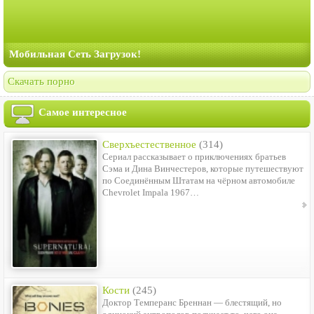
Мобильная Сеть Загрузок!
Скачать порно
Самое интересное
Сверхъестественное
(314)
Сериал рассказывает о приключениях братьев
Сэма и Дина Винчестеров, которые путешествуют
по Соединённым Штатам на чёрном автомобиле
Chevrolet Impala 1967…
Кости
(245)
Доктор Темперанс Бреннан — блестящий, но