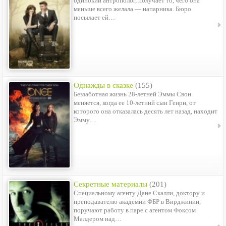
одинокий антрополог, получает то, чего она
меньше всего желала — напарника. Бюро
посылает ей…
Однажды в сказке
(155)
Беззаботная жизнь 28-летней Эммы Свон
меняется, когда ее 10-летний сын Генри, от
которого она отказалась десять лет назад, находит
Эмму…
Секретные материалы
(201)
Специальному агенту Дане Скалли, доктору и
преподавателю академии ФБР в Вирджинии,
поручают работу в паре с агентом Фоксом
Малдером над…