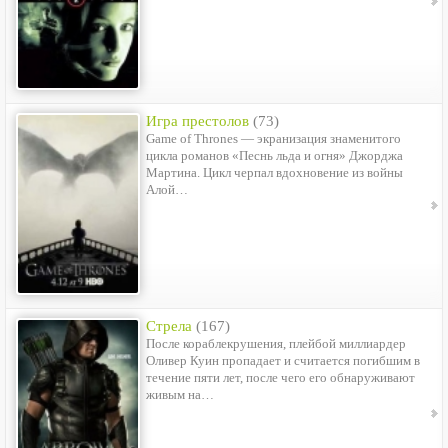
Игра престолов
(73)
Game of Thrones — экранизация знаменитого
цикла романов «Песнь льда и огня» Джорджа
Мартина. Цикл черпал вдохновение из войны
Алой…
Стрела
(167)
После кораблекрушения, плейбой миллиардер
Оливер Куин пропадает и считается погибшим в
течение пяти лет, после чего его обнаруживают
живым на…