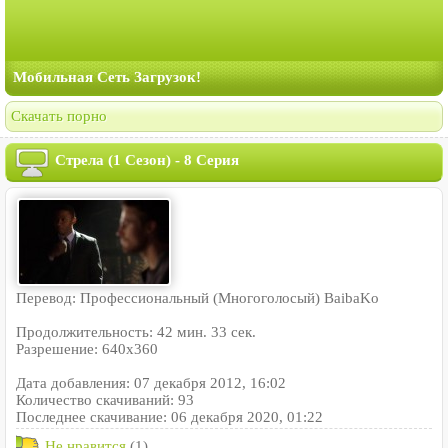
Мобильная Сеть Загрузок!
Скачать порно
Стрела (1 Сезон) - 8 Серия
Перевод: Профессиональный (Многоголосый) BaibaKo
Продолжительность: 42 мин. 33 сек.
Разрешение: 640x360
Дата добавления: 07 декабря 2012, 16:02
Количество скачиваний: 93
Последнее скачивание: 06 декабря 2020, 01:22
Не нравится
(1)