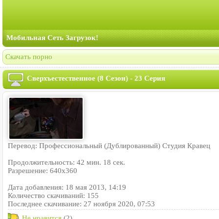
Мобильная Сеть Загрузок!
Скачать порно
Сверхъестественное (8 Сезон) - 23 Серия
Перевод: Профессиональный (Дублированный) Студия Кравец
Продолжительность: 42 мин. 18 сек.
Разрешение: 640x360
Дата добавления: 18 мая 2013, 14:19
Количество скачиваний: 155
Последнее скачивание: 27 ноября 2020, 07:53
Не нравится
(2)