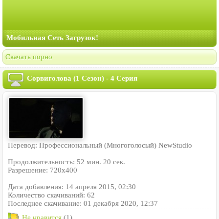
Мобильная Сеть Загрузок!
Скачать порно
Сорвиголова (1 Сезон) - 4 Серия
Перевод: Профессиональный (Многоголосый) NewStudio
Продолжительность: 52 мин. 20 сек.
Разрешение: 720x400
Дата добавления: 14 апреля 2015, 02:30
Количество скачиваний: 62
Последнее скачивание: 01 декабря 2020, 12:37
Не нравится
(1)