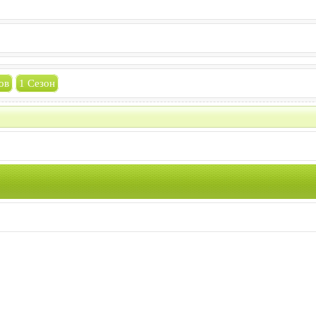
ов
1 Сезон