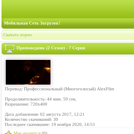
Мобильная Сеть Загрузок!
Скачать порно
Проповедник (2 Сезон) - 7 Серия
Перевод: Профессиональный (Многоголосый) AlexFilm
Продолжительность: 44 мин. 59 сек.
Разрешение: 720x400
Дата добавления: 02 августа 2017, 12:21
Количество скачиваний: 30
Последнее скачивание: 19 ноября 2020, 14:53
Мне нравится
(0)