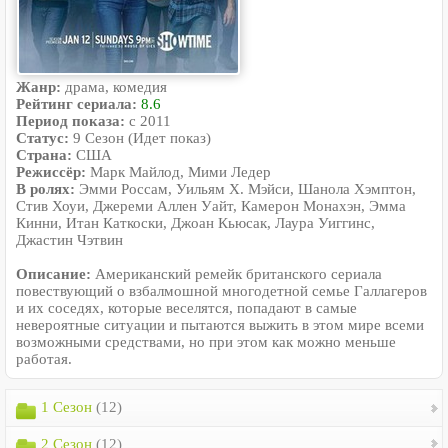
Жанр:
драма, комедия
Рейтинг сериала:
8.6
Период показа:
с 2011
Статус:
9 Сезон (Идет показ)
Страна:
США
Режиссёр:
Марк Майлод, Мими Ледер
В ролях:
Эмми Россам, Уильям Х. Мэйси, Шанола Хэмптон,
Стив Хоуи, Джереми Аллен Уайт, Камерон Монахэн, Эмма
Кинни, Итан Каткоски, Джоан Кьюсак, Лаура Уиггинс,
Джастин Чэтвин
Описание:
Американский ремейк британского сериала
повествующий о взбалмошной многодетной семье Галлагеров
и их соседях, которые веселятся, попадают в самые
невероятные ситуации и пытаются выжить в этом мире всеми
возможными средствами, но при этом как можно меньше
работая.
1 Сезон
(12)
2 Сезон
(12)