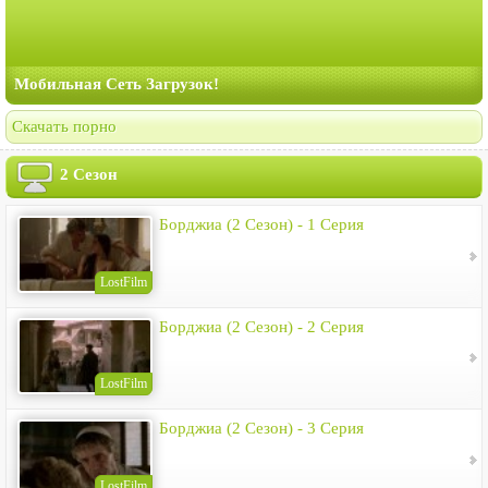
Мобильная Сеть Загрузок!
Скачать порно
2 Сезон
Борджиа (2 Сезон) - 1 Серия
LostFilm
Борджиа (2 Сезон) - 2 Серия
LostFilm
Борджиа (2 Сезон) - 3 Серия
LostFilm