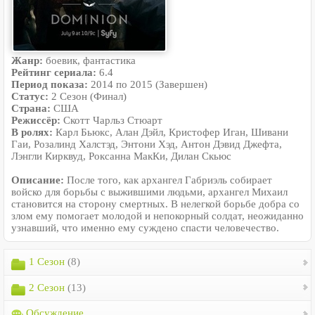
Жанр:
боевик, фантастика
Рейтинг сериала:
6.4
Период показа:
2014 по 2015 (Завершен)
Статус:
2 Сезон (Финал)
Страна:
США
Режиссёр:
Скотт Чарльз Стюарт
В ролях:
Карл Бьюкс, Алан Дэйл, Кристофер Иган, Шивани
Гаи, Розалинд Халстэд, Энтони Хэд, Антон Дэвид Джефта,
Лэнгли Кирквуд, Роксанна МакКи, Дилан Скьюс
Описание:
После того, как архангел Габриэль собирает
войско для борьбы с выжившими людьми, архангел Михаил
становится на сторону смертных. В нелегкой борьбе добра со
злом ему помогает молодой и непокорный солдат, неожиданно
узнавший, что именно ему суждено спасти человечество.
1 Сезон
(8)
2 Сезон
(13)
Обсуждение