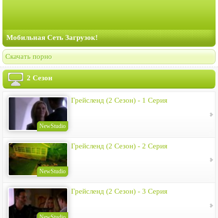
Мобильная Сеть Загрузок!
Скачать порно
2 Сезон
Грейсленд (2 Сезон) - 1 Серия
NewStudio
Грейсленд (2 Сезон) - 2 Серия
NewStudio
Грейсленд (2 Сезон) - 3 Серия
NewStudio