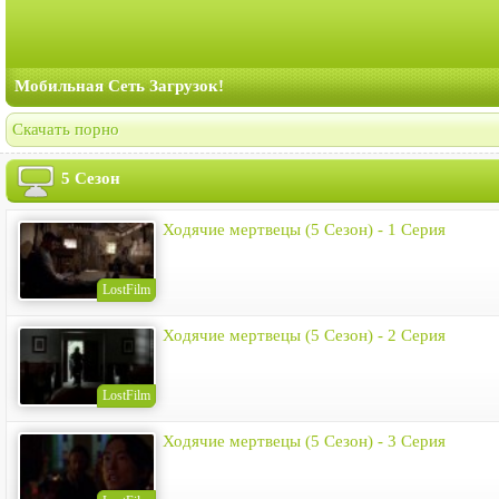
Мобильная Сеть Загрузок!
Скачать порно
5 Сезон
Ходячие мертвецы (5 Сезон) - 1 Серия
LostFilm
Ходячие мертвецы (5 Сезон) - 2 Серия
LostFilm
Ходячие мертвецы (5 Сезон) - 3 Серия