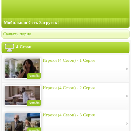
Мобильная Сеть Загрузок!
Скачать порно
4 Сезон
Игроки (4 Сезон) - 1 Серия
Amedia
Игроки (4 Сезон) - 2 Серия
Amedia
Игроки (4 Сезон) - 3 Серия
Amedia