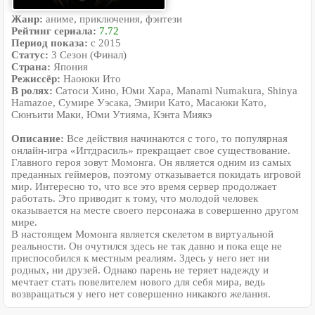
Жанр:
аниме, приключения, фэнтези
Рейтинг сериала:
7.72
Период показа:
c 2015
Статус:
3 Сезон (Финал)
Страна:
Япония
Режиссёр:
Наоюки Ито
В ролях:
Сатоси Хино, Юми Хара, Manami Numakura, Shinya
Hamazoe, Сумире Уэсака, Эмири Като, Масаюки Като,
Сюнъити Маки, Юми Утияма, Кэнта Миякэ
Описание:
Все действия начинаются с того, то популярная
онлайн-игра «Иггдрасиль» прекращает свое существование.
Главного героя зовут Момонга. Он является одним из самых
преданных геймеров, поэтому отказывается покидать игровой
мир. Интересно то, что все это время сервер продолжает
работать. Это приводит к тому, что молодой человек
оказывается на месте своего персонажа в совершенно другом
мире.
В настоящем Момонга является скелетом в виртуальной
реальности. Он очутился здесь не так давно и пока еще не
приспособился к местным реалиям. Здесь у него нет ни
родных, ни друзей. Однако парень не теряет надежду и
мечтает стать повелителем нового для себя мира, ведь
возвращаться у него нет совершенно никакого желания.