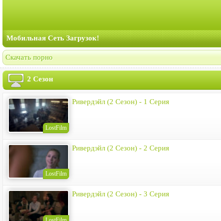
Мобильная Сеть Загрузок!
Скачать порно
2 Сезон
Ривердэйл (2 Сезон) - 1 Серия
LostFilm
Ривердэйл (2 Сезон) - 2 Серия
LostFilm
Ривердэйл (2 Сезон) - 3 Серия
LostFilm