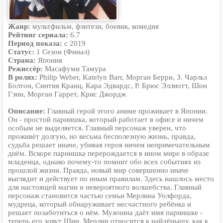
Жанр:
мультфильм, фэнтези, боевик, комедия
Рейтинг сериала:
6.7
Период показа:
с 2019
Статус:
1 Сезон (Финал)
Страна:
Япония
Режиссёр:
Масафуми Тамура
В ролях:
Philip Weber, Katelyn Barr, Морган Берри, З. Чарльз
Болтон, Синтия Кранц, Кара Эдвардс, Р. Брюс Эллиотт, Шон
Гэнн, Морган Гаррет, Крис Джордж
Описание:
Главный герой этого аниме проживает в Японии.
Он - простой парнишка, который работает в офисе и ничем
особым не выделяется. Главный персонаж уверен, что
проживёт долгую, но весьма бесполезную жизнь, правда,
судьба решает иначе, убивая героя ничем непримечательным
днём. Вскоре парнишка перерождается в ином мире в образе
младенца, однако почему-то помнит обо всех событиях из
прошлой жизни. Правда, новый мир совершенно иначе
выглядит и действует по иным правилам. Здесь нашлось место
для настоящей магии и невероятного волшебства. Главный
персонаж становится частью семьи Мерлина Уолфорда,
мудреца, который обнаруживает несчастного ребёнка и
решает позаботиться о нём. Мужчина даёт имя парнишке -
теперь его зовут Шин. Мерлин относится к найдёнышу, как к