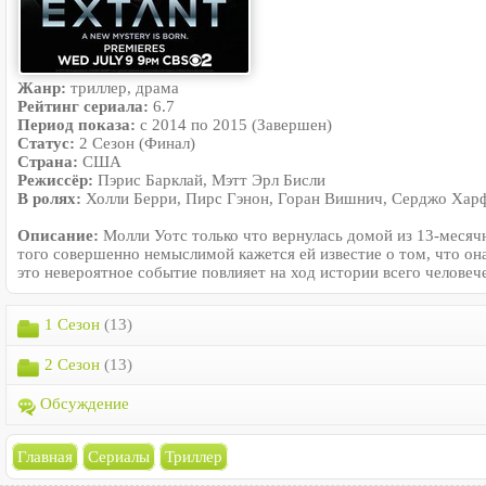
Жанр:
триллер, драма
Рейтинг сериала:
6.7
Период показа:
с 2014 по 2015 (Завершен)
Статус:
2 Сезон (Финал)
Страна:
США
Режиссёр:
Пэрис Барклай, Мэтт Эрл Бисли
В ролях:
Холли Берри, Пирс Гэнон, Горан Вишнич, Серджо Харф
Описание:
Молли Уотс только что вернулась домой из 13-месяч
того совершенно немыслимой кажется ей известие о том, что о
это невероятное событие повлияет на ход истории всего человеч
1 Сезон
(13)
2 Сезон
(13)
Обсуждение
Главная
Сериалы
Триллер